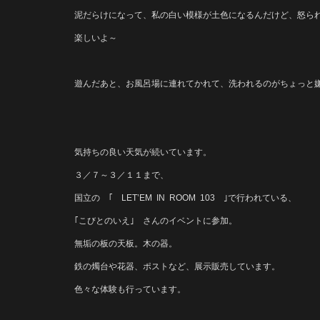
泥だらけになって、私の白い模様が土色になるんだけど、怒ら
楽しいよ～
遊んだあと、お風呂場に連れてかれて、洗われるのがちょっと嫌
気持ちの良い天気が続いています。
３／７～３／１１まで、
国立の ｢ LET’EM IN ROOM 103 ｣で行われている、
｢こびとのいえ｣ さんのイベントに参加。
無垢の板の天板。木の器。
鉄の燭台や花器、ポストなど、展示販売しています。
色々な体験も行っています。