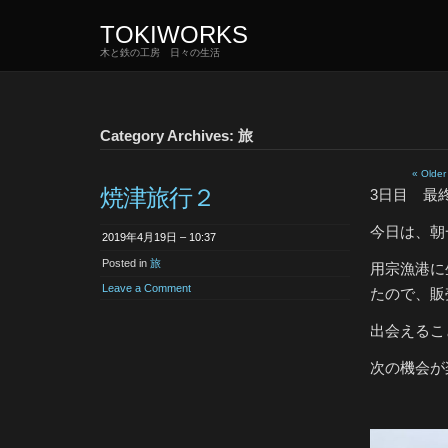
TOKIWORKS
木と鉄の工房 日々の生活
Category Archives: 旅
« Older
焼津旅行２
3日目 最
今日は、朝
2019年4月19日 – 10:37
Posted in
旅
用宗漁港に
Leave a Comment
たので、販
出会えるこ
次の機会が