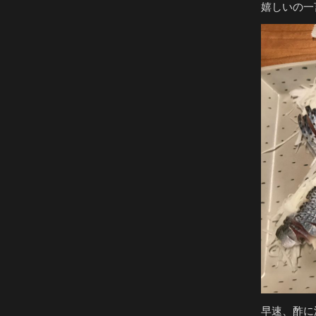
嬉しいの一
早速、酢に