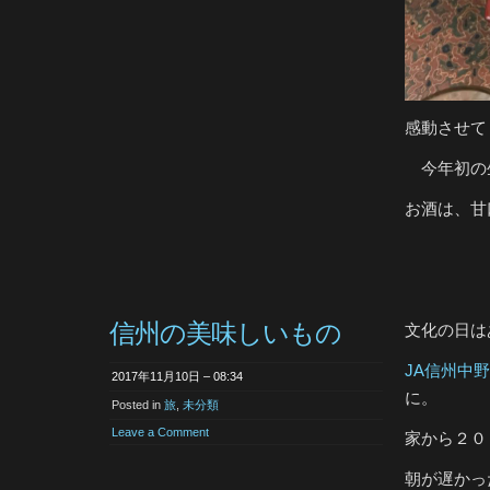
感動させて
今年初の
お酒は、甘
信州の美味しいもの
文化の日は
JA信州中
2017年11月10日 – 08:34
に。
Posted in
旅
,
未分類
Leave a Comment
家から２０
朝が遅かっ