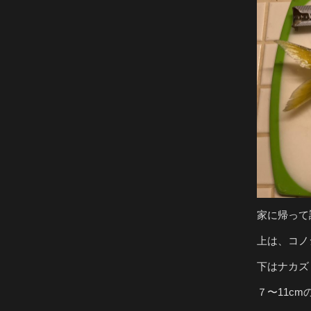
家に帰って
上は、コノ
下はナカズミ
７〜11c