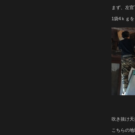
まず、左官
1袋4ｋｇ
吹き抜け天
こちらの地