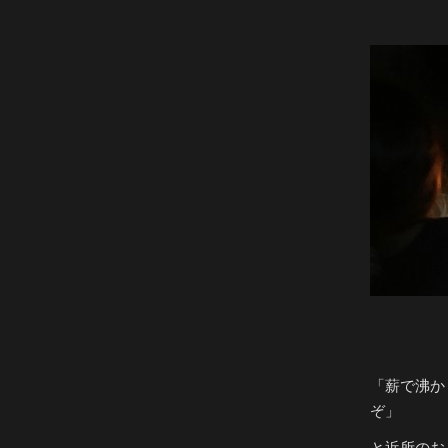
「薪で沸か
ぞ」
と近所のお